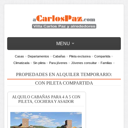
MENU
»
»
»
»
»
Casas
Departamentos
Cabañas
Pileta exclusiva
Compartida
»
»
»
»
»
Climatizada
Sin pileta
Para jóvenes
Jóvenes consultar
Familias
PROPIEDADES EN ALQUILER TEMPORARIO:
CON PILETA COMPARTIDA
ALQUILO CABAÑAS PARA 4 A 5 CON
PILETA, COCHERA Y ASADOR