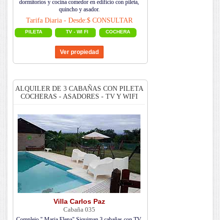
dormitorios y cocina comedor en edificio con pileta,
quincho y asador.
Tarifa Diaria - Desde:$ CONSULTAR
PILETA
TV - WI FI
COCHERA
ALQUILER DE 3 CABAÑAS CON PILETA
COCHERAS - ASADORES - TV Y WIFI
Villa Carlos Paz
Cabaña 035
Complejo " Mari­a Elena" Si­quiman 3 cabañas con TV,