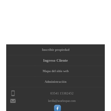
Inscribir propiedad
Ingreso Cliente
Mapa del sitio web
Administración
03541 15382452
lavilla@acarlospaz.com